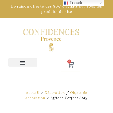
French
Livraison offerte dès 80€ d'achats sur tous les
produits du site
0
Accueil
/
Décoration
/
Objets de
décoration
/ Affiche Perfect Stay