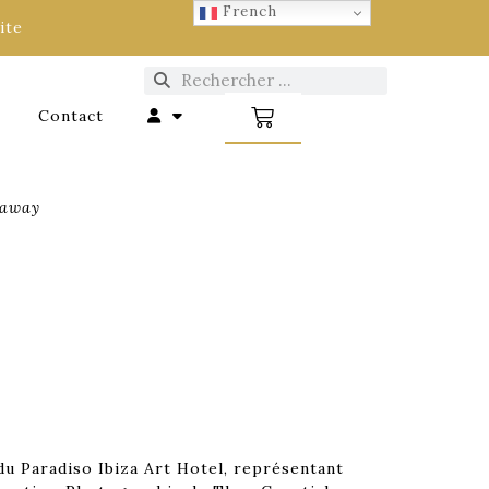
French
ite
Contact
eaway
du Paradiso Ibiza Art Hotel, représentant