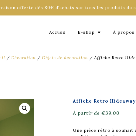
vraison offerte dès 80€ d'achats sur tous les produits du s
Accueil
E-shop
À propos
eil
/
Décoration
/
Objets de décoration
/ Affiche Retro Hid
Affiche Retro Hideaway
À partir de
€
39,00
Une pièce rétro à souhait 