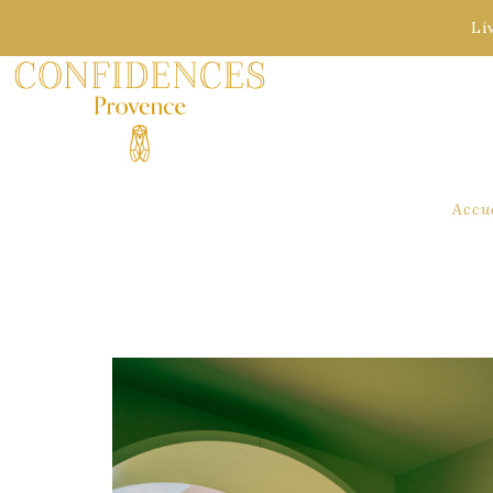
Li
Accu