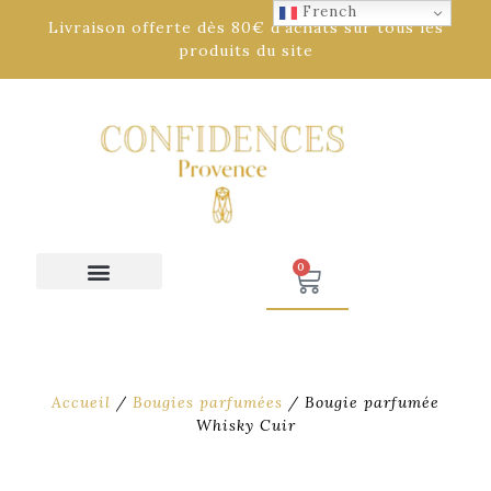
French
Livraison offerte dès 80€ d'achats sur tous les
produits du site
0
Accueil
/
Bougies parfumées
/ Bougie parfumée
Whisky Cuir