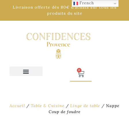
French
Livraison offerte dès 80€ d'achats sur tous les
produits du site
0
Accueil
/
Table & Cuisine
/
Linge de table
/ Nappe
Coup de foudre