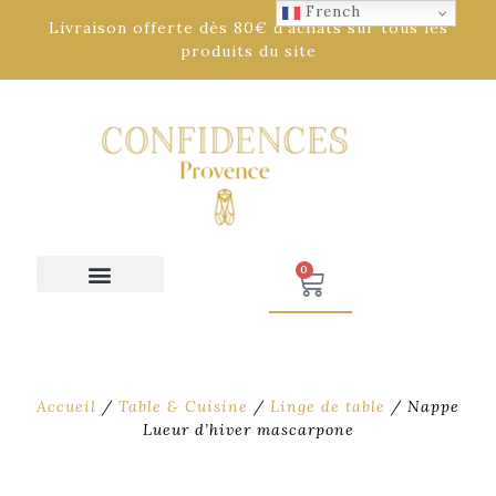
French
Livraison offerte dès 80€ d'achats sur tous les
produits du site
0
Accueil
/
Table & Cuisine
/
Linge de table
/ Nappe
Lueur d’hiver mascarpone