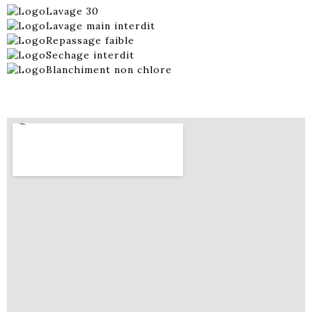
Lavage 30
Lavage main interdit
Repassage faible
Sechage interdit
Blanchiment non chlore