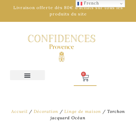
French
Livraison offerte dès 80€ d'achats sur tous les
produits du site
0
Accueil
/
Décoration
/
Linge de maison
/ Torchon
jacquard Océan